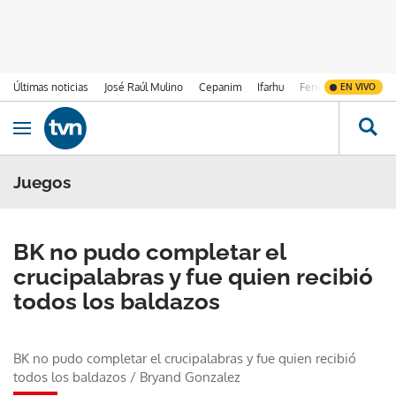
Últimas noticias
José Raúl Mulino
Cepanim
Ifarhu
Fenómeno de El Ni
EN VIVO
Ir al contenido
Obrir navegació
Juegos
BK no pudo completar el
crucipalabras y fue quien recibió
todos los baldazos
BK no pudo completar el crucipalabras y fue quien recibió
todos los baldazos
/
Bryand Gonzalez