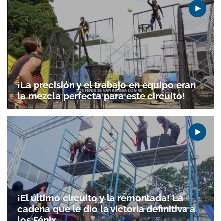
¡La precisión y el trabajo en equipo eran
la mezcla perfecta para este circuito!
Gracias por suscribirte a nuestro boletín.
¡El último circuito y la remontada! La
cadena que le dio la victoria definitiva a
ACEPTAR
los Fénix