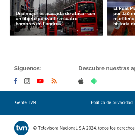
El Real M
Una mujer es acusada de atacar con
por 140 m
un objeto punzante a cuatro
marfileño,
hombres en Londres
historia d
Síguenos:
Descubre nuestras a
Gente TVN
Política de privacidad
© Televisora Nacional, S.A 2024, todos los derecho