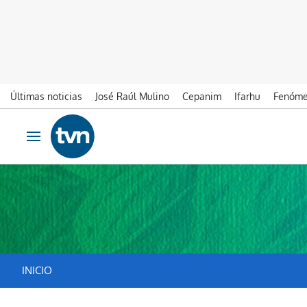
Últimas noticias
José Raúl Mulino
Cepanim
Ifarhu
Fenóme
Ir al contenido
Obrir navegació
INICIO