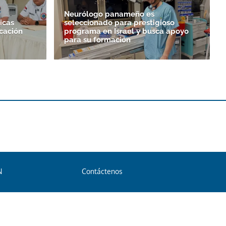
Neurólogo panameño es
icas
seleccionado para prestigioso
icación
programa en Israel y busca apoyo
a
para su formación
N
Contáctenos