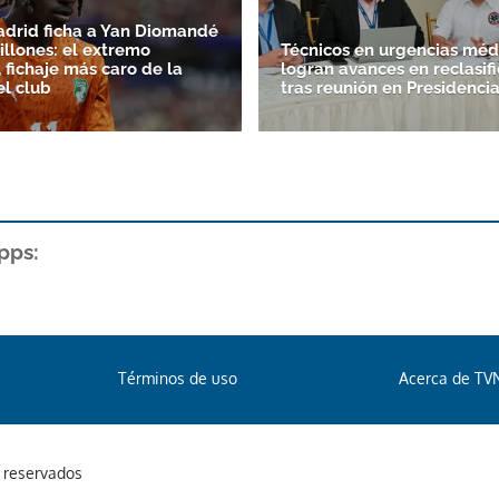
adrid ficha a Yan Diomandé
illones: el extremo
Técnicos en urgencias méd
 fichaje más caro de la
logran avances en reclasif
el club
tras reunión en Presidenci
pps:
Términos de uso
Acerca de TV
s reservados