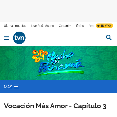
Últimas noticias
José Raúl Mulino
Cepanim
Ifarhu
Fenómeno de El Ni
EN VIVO
Ir al contenido
Obrir navegació
MÁS
Vocación Más Amor - Capítulo 3