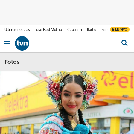
Últimas noticias
José Raúl Mulino
Cepanim
Ifarhu
Fenómeno de El Ni
EN VIVO
Ir al contenido
Obrir navegació
Fotos