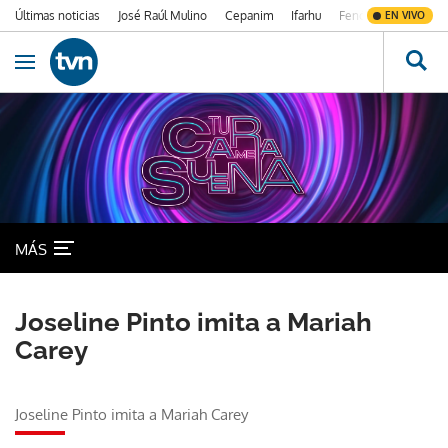
Últimas noticias
José Raúl Mulino
Cepanim
Ifarhu
Fenómeno de El Ni
EN VIVO
Ir al contenido
Obrir navegació
MÁS
Joseline Pinto imita a Mariah
Carey
Joseline Pinto imita a Mariah Carey