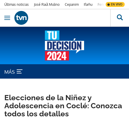
Últimas noticias
José Raúl Mulino
Cepanim
Ifarhu
Fenómeno de El Ni
EN VIVO
Ir al contenido
Obrir navegació
MÁS
ELECCIONES DE LA NIÑEZ Y ADOLESCENCIA
Elecciones de la Niñez y
Adolescencia en Coclé: Conozca
todos los detalles