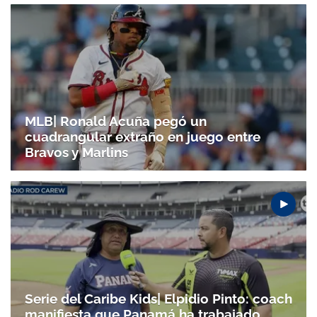
MLB| Ronald Acuña pegó un
cuadrangular extraño en juego entre
Bravos y Marlins
Serie del Caribe Kids| Elpidio Pinto: coach
manifiesta que Panamá ha trabajado