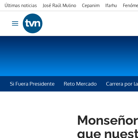
Últimas noticias
José Raúl Mulino
Cepanim
Ifarhu
Fenóme
Ir al contenido
Obrir navegació
Si Fuera Presidente
Reto Mercado
Carrera por 
ELECCIONES 2024
Monseñor 
que nuest