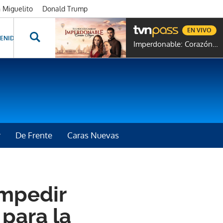
n Miguelito
Donald Trump
EN VIVO
ENIDOS ESPECIALES
NOVELAS
PROGRAMAS
GENTE TVN
PROG
Imperdonable: Corazón Negro
r
De Frente
Caras Nuevas
impedir
para la