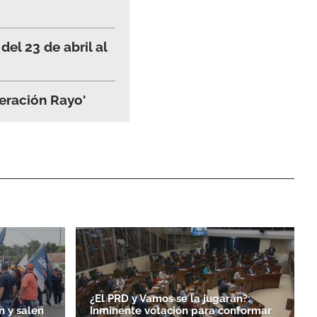
del 23 de abril al
peración Rayo'
¿El PRD y Vamos se la jugarán?:
n y salen
Inminente votación para conformar