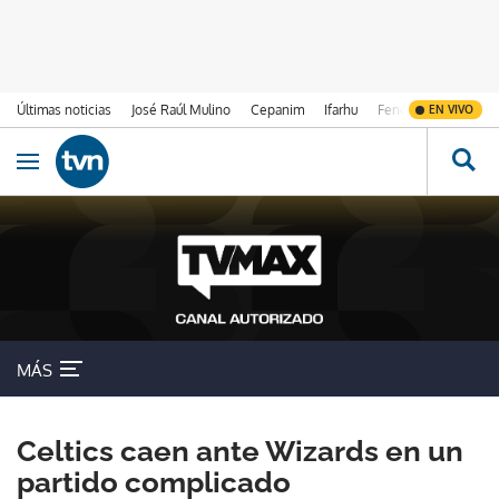
Últimas noticias
José Raúl Mulino
Cepanim
Ifarhu
Fenómeno de El Ni
EN VIVO
Ir al contenido
Obrir navegació
MÁS
Celtics caen ante Wizards en un
partido complicado