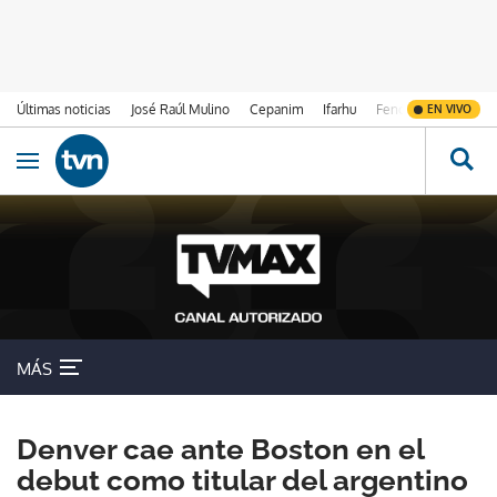
Últimas noticias
José Raúl Mulino
Cepanim
Ifarhu
Fenómeno de El Ni
EN VIVO
Ir al contenido
Obrir navegació
MÁS
Denver cae ante Boston en el
debut como titular del argentino