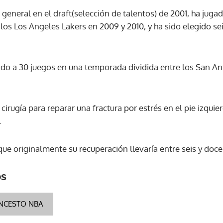
n general en el draft(selección de talentos) de 2001, ha jug
os Los Angeles Lakers en 2009 y 2010, y ha sido elegido sei
ACEPTAR
ado a 30 juegos en una temporada dividida entre los San An
irugía para reparar una fractura por estrés en el pie izquier
.
que originalmente su recuperación llevaría entre seis y doc
os
NCESTO NBA