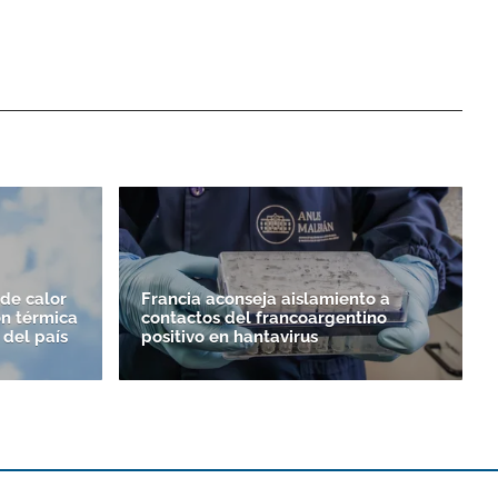
de calor
Francia aconseja aislamiento a
ón térmica
contactos del francoargentino
 del país
positivo en hantavirus