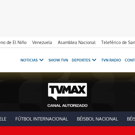
no de El Niño
Venezuela
Asamblea Nacional
Teleférico de Sa
NOTICIAS
SHOW TVN
DEPORTES
TVN RADIO
CONT
ELE
FÚTBOL INTERNACIONAL
BÉISBOL NACIONAL
BÉI