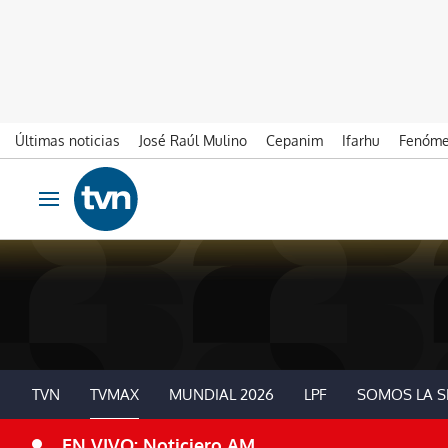
Últimas noticias
José Raúl Mulino
Cepanim
Ifarhu
Fenóme
Ir al contenido
Obrir navegació
TVN
TVMAX
MUNDIAL 2026
LPF
SOMOS LA S
EN VIVO: Noticiero AM