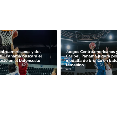
ntroamericanos y del
Juegos Centroamericanos 
26| Panamá buscará el
Caribe | Panamá jugará por
esto en el baloncesto
medalla de bronce en bal
o
femenino