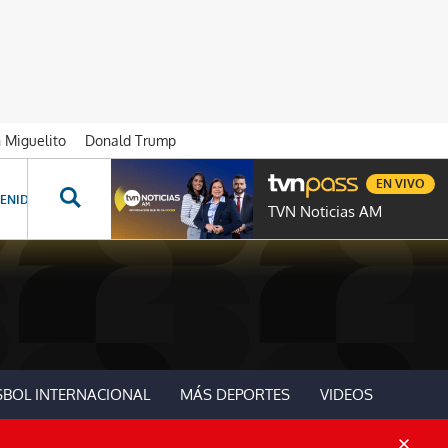
n Miguelito
Donald Trump
EN VIVO
ENIDOS ESPECIALES
NOVELAS
PROGRAMAS
GENTE TVN
PROG
TVN Noticias AM
SBOL INTERNACIONAL
MÁS DEPORTES
VIDEOS