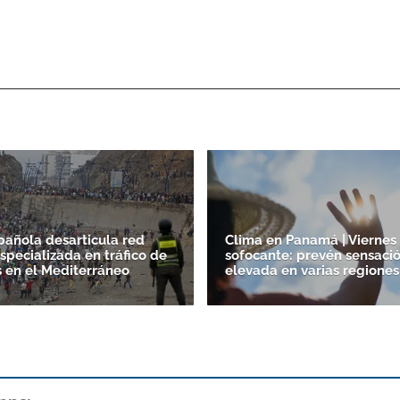
spañola desarticula red
Clima en Panamá | Viernes 
specializada en tráfico de
sofocante: prevén sensaci
 en el Mediterráneo
elevada en varias regiones