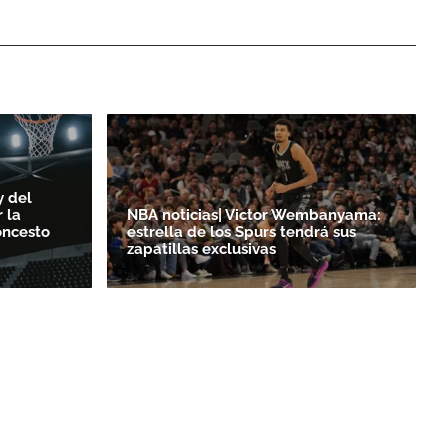
y del
 la
NBA noticias| Victor Wembanyama:
oncesto
estrella de los Spurs tendrá sus
zapatillas exclusivas