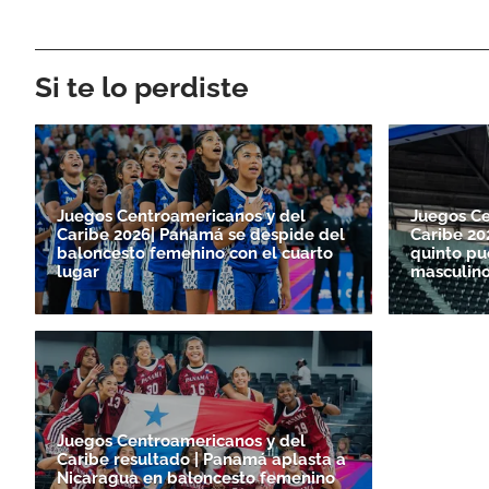
Si te lo perdiste
Juegos Centroamericanos y del
Juegos Ce
Caribe 2026| Panamá se despide del
Caribe 20
baloncesto femenino con el cuarto
quinto pu
lugar
masculin
Juegos Centroamericanos y del
Caribe resultado | Panamá aplasta a
Nicaragua en baloncesto femenino