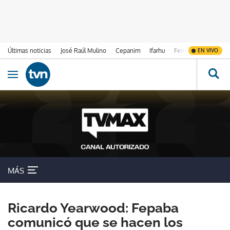
Últimas noticias
José Raúl Mulino
Cepanim
Ifarhu
Fenómeno de El Ni
EN VIVO
Ir al contenido
Obrir navegació
MÁS
Ricardo Yearwood: Fepaba
comunicó que se hacen los