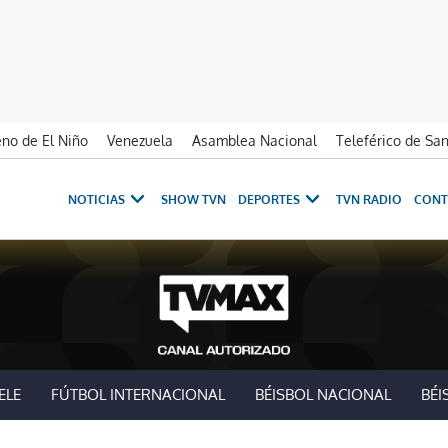
no de El Niño
Venezuela
Asamblea Nacional
Teleférico de Sa
NOTICIAS
SHOW TVN
DEPORTES
TVN RADIO
CONT
ELE
FÚTBOL INTERNACIONAL
BÉISBOL NACIONAL
BÉI