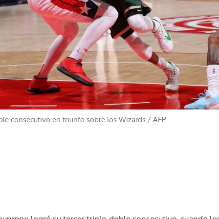
oble consecutivo en triunfo sobre los Wizards
/
AFP
ounmpo logró su tercer triple-doble consecutivo, cuando l