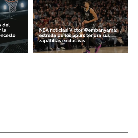
y del
 la
NBA noticias| Victor Wembanyama:
oncesto
estrella de los Spurs tendrá sus
zapatillas exclusivas