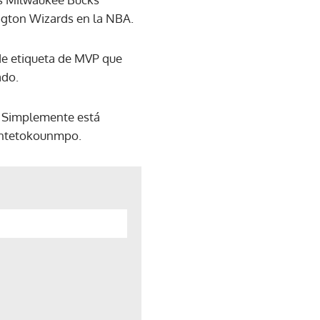
ington Wizards en la NBA.
de etiqueta de MVP que
ado.
. Simplemente está
 Antetokounmpo.