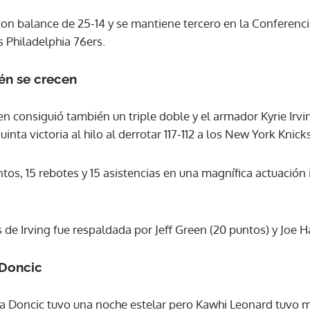
n balance de 25-14 y se mantiene tercero en la Conferencia
ACEPTAR
s Philadelphia 76ers.
én se crecen
en consiguió también un triple doble y el armador Kyrie Irv
inta victoria al hilo al derrotar 117-112 a los New York Knicks
os, 15 rebotes y 15 asistencias en una magnífica actuación 
 de Irving fue respaldada por Jeff Green (20 puntos) y Joe Ha
 Doncic
ka Doncic tuvo una noche estelar pero Kawhi Leonard tuvo m