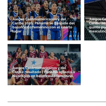
Juegos Centroamericanos y del
Juegos Ce
Caribe 2026| Panamá se despide del
Caribe 20
baloncesto femenino con el cuarto
quinto pu
lugar
masculin
Juegos Centroamericanos y del
Caribe resultado | Panamá aplasta a
Nicaragua en baloncesto femenino