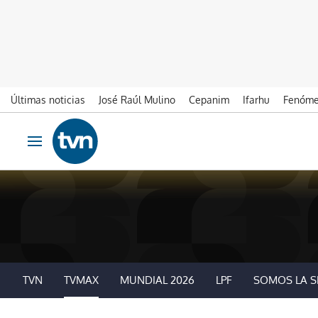
Últimas noticias
José Raúl Mulino
Cepanim
Ifarhu
Fenóme
Ir al contenido
Obrir navegació
TVN
TVMAX
MUNDIAL 2026
LPF
SOMOS LA S