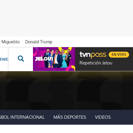
n Miguelito
Donald Trump
EN VIVO
ENIDOS ESPECIALES
NOVELAS
PROGRAMAS
GENTE TVN
PROG
Repetición Jelou
SBOL INTERNACIONAL
MÁS DEPORTES
VIDEOS