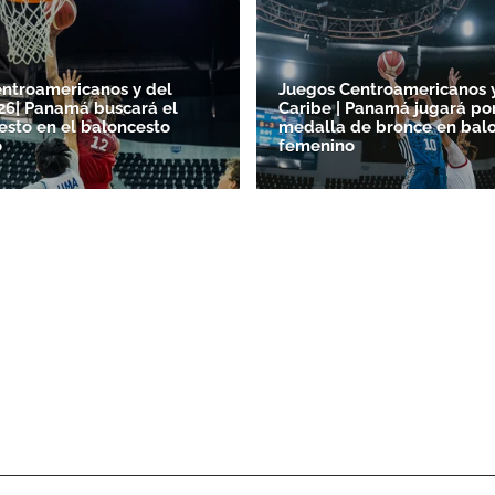
ntroamericanos y del
Juegos Centroamericanos 
26| Panamá buscará el
Caribe | Panamá jugará por
esto en el baloncesto
medalla de bronce en bal
o
femenino