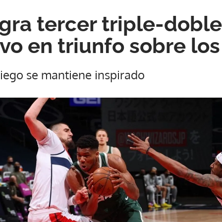
gra tercer triple-doble
vo en triunfo sobre lo
riego se mantiene inspirado