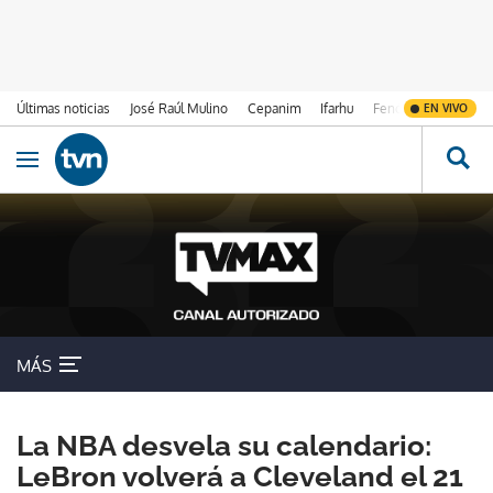
Últimas noticias
José Raúl Mulino
Cepanim
Ifarhu
Fenómeno de El Ni
EN VIVO
Ir al contenido
Obrir navegació
MÁS
La NBA desvela su calendario:
LeBron volverá a Cleveland el 21