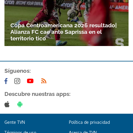
Copa Centroamericana 2026 resultado|
Alianza FC cae ante Saprissa en el
territorio tico
Síguenos:
Descubre nuestras apps:
Gente TVN
Política de privacidad
Términos de uso
Acerca de TVN