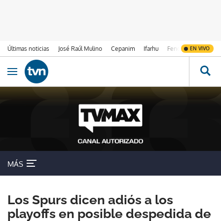
Últimas noticias
José Raúl Mulino
Cepanim
Ifarhu
Fenómeno de El Ni
EN VIVO
Ir al contenido
Obrir navegació
MÁS
Los Spurs dicen adiós a los
playoffs en posible despedida de