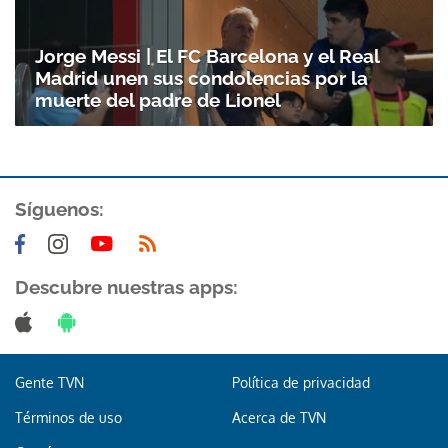
Jorge Messi | El FC Barcelona y el Real
Madrid unen sus condolencias por la
muerte del padre de Lionel
Síguenos:
Gracias por suscribirte a nuestro boletín.
Descubre nuestras apps:
ACEPTAR
Gente TVN
Política de privacidad
Términos de uso
Acerca de TVN