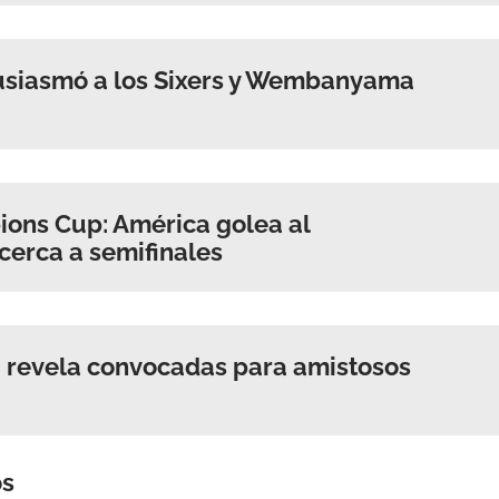
ACEPTAR
usiasmó a los Sixers y Wembanyama
ons Cup: América golea al
acerca a semifinales
a revela convocadas para amistosos
os