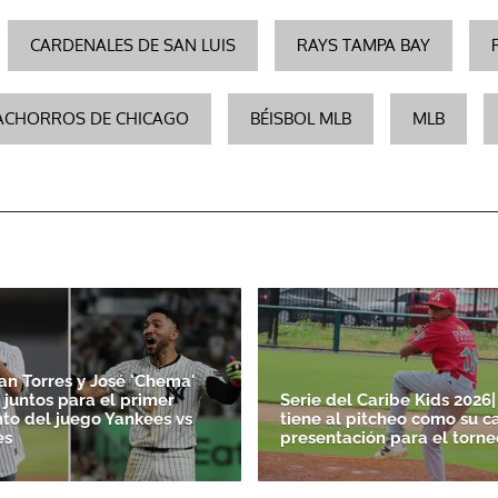
CARDENALES DE SAN LUIS
RAYS TAMPA BAY
ACHORROS DE CHICAGO
BÉISBOL MLB
MLB
an Torres y José 'Chema'
 juntos para el primer
Serie del Caribe Kids 202
to del juego Yankees vs
tiene al pitcheo como su c
es
presentación para el torne