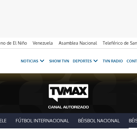
no de El Niño
Venezuela
Asamblea Nacional
Teleférico de Sa
NOTICIAS
SHOW TVN
DEPORTES
TVN RADIO
CONT
ELE
FÚTBOL INTERNACIONAL
BÉISBOL NACIONAL
BÉI