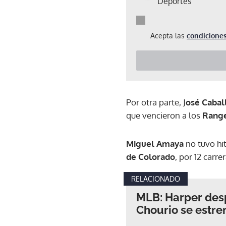
Deportes
Acepta las
condiciones
Por otra parte, J
osé Cabal
que vencieron a los
Range
Miguel Amaya
no tuvo hi
de Colorado
, por 12 carrer
RELACIONADO
MLB: Harper des
Chourio se estre