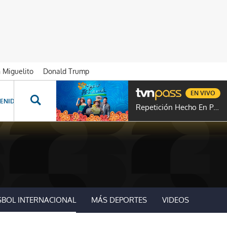
n Miguelito
Donald Trump
EN VIVO
ENIDOS ESPECIALES
NOVELAS
PROGRAMAS
GENTE TVN
PROG
Repetición Hecho En Panamá
SBOL INTERNACIONAL
MÁS DEPORTES
VIDEOS