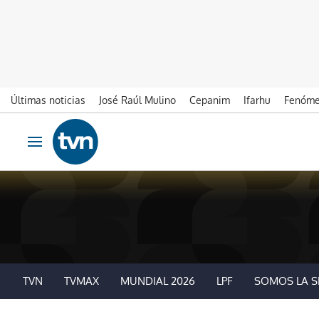
Últimas noticias
José Raúl Mulino
Cepanim
Ifarhu
Fenóme
Ir al contenido
Obrir navegació
TVN
TVMAX
MUNDIAL 2026
LPF
SOMOS LA S