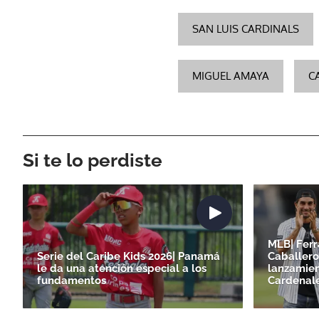
SAN LUIS CARDINALS
MIGUEL AMAYA
C
Si te lo perdiste
MLB| Ferr
Serie del Caribe Kids 2026| Panamá
Caballero
le da una atención especial a los
lanzamien
fundamentos
Cardenal