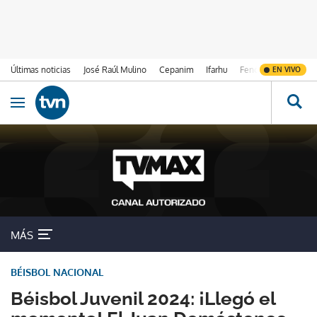
Últimas noticias
José Raúl Mulino
Cepanim
Ifarhu
Fenómeno de El Ni
EN VIVO
Ir al contenido
Obrir navegació
MÁS
BÉISBOL NACIONAL
Béisbol Juvenil 2024: ¡Llegó el