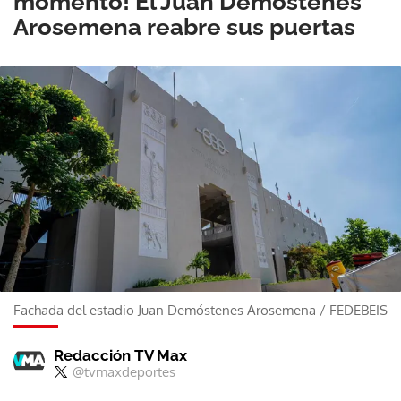
momento! El Juan Demóstenes
Arosemena reabre sus puertas
Fachada del estadio Juan Demóstenes Arosemena
/
FEDEBEIS
Redacción TV Max
@tvmaxdeportes