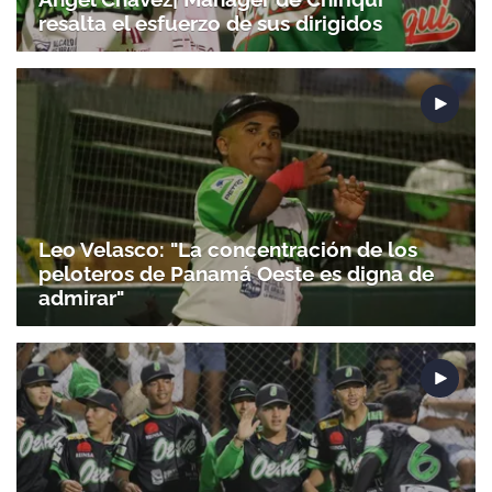
resalta el esfuerzo de sus dirigidos
Leo Velasco: "La concentración de los
peloteros de Panamá Oeste es digna de
admirar"