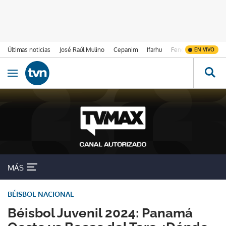
Últimas noticias
José Raúl Mulino
Cepanim
Ifarhu
Fenómeno de El Ni
EN VIVO
Ir al contenido
Obrir navegació
MÁS
BÉISBOL NACIONAL
Béisbol Juvenil 2024: Panamá