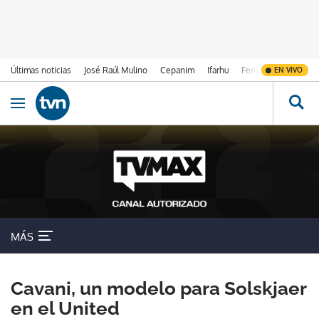
Últimas noticias
José Raúl Mulino
Cepanim
Ifarhu
Fenómeno de El Ni
EN VIVO
Ir al contenido
Obrir navegació
MÁS
Cavani, un modelo para Solskjaer
en el United