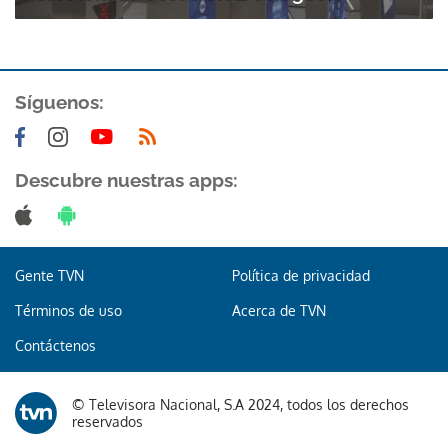
Síguenos:
Descubre nuestras apps:
Gente TVN
Política de privacidad
Términos de uso
Acerca de TVN
Contáctenos
© Televisora Nacional, S.A 2024, todos los derechos
Gracias por suscribirte a nuestro boletín.
reservados