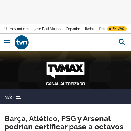
Últimas noticias
José Raúl Mulino
Cepanim
Ifarhu
Fenómeno de El Ni
EN VIVO
Ir al contenido
Obrir navegació
MÁS
Barça, Atlético, PSG y Arsenal
podrían certificar pase a octavos