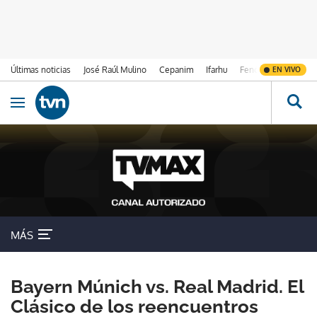
Últimas noticias
José Raúl Mulino
Cepanim
Ifarhu
Fenómeno de El Ni
EN VIVO
Ir al contenido
Obrir navegació
MÁS
Bayern Múnich vs. Real Madrid. El
Clásico de los reencuentros