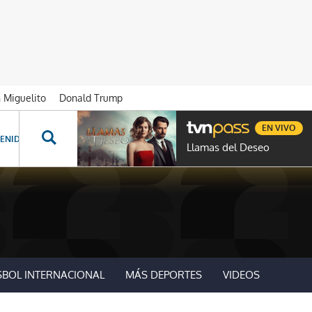
n Miguelito
Donald Trump
EN VIVO
ENIDOS ESPECIALES
NOVELAS
PROGRAMAS
GENTE TVN
PROG
Llamas del Deseo
SBOL INTERNACIONAL
MÁS DEPORTES
VIDEOS