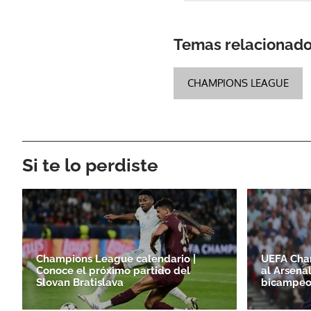
Temas relacionad
CHAMPIONS LEAGUE
Si te lo perdiste
Champions League calendario |
UEFA Cha
Conoce el próximo partido del
al Arsena
Slovan Bratislava
bicampeo