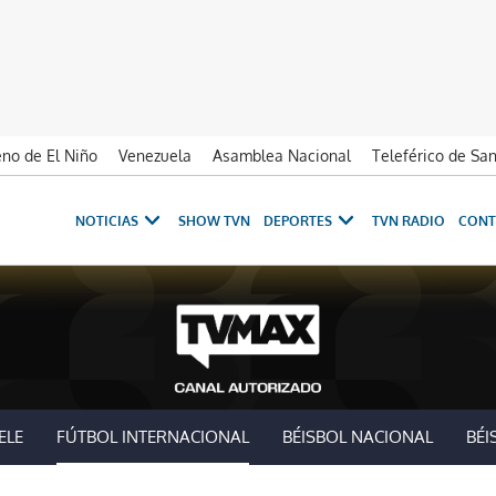
no de El Niño
Venezuela
Asamblea Nacional
Teleférico de Sa
NOTICIAS
SHOW TVN
DEPORTES
TVN RADIO
CONT
ELE
FÚTBOL INTERNACIONAL
BÉISBOL NACIONAL
BÉI