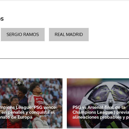
os
SERGIO RAMOS
REAL MADRID
mpions League: PSG vence
PSG vs Arsenal final de la
l en penales y conquista el
Champions League | previa
nato de Europa
alineaciones probables y p