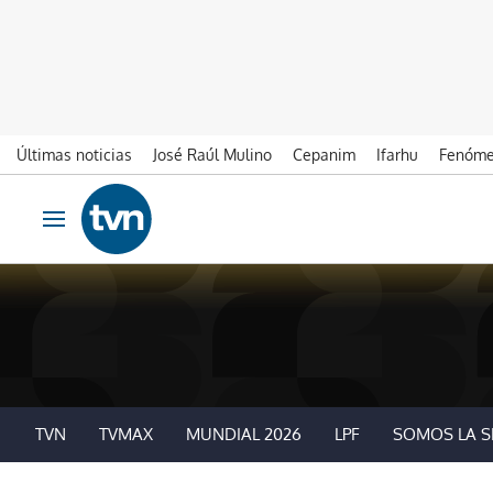
Últimas noticias
José Raúl Mulino
Cepanim
Ifarhu
Fenóme
Ir al contenido
Obrir navegació
TVN
TVMAX
MUNDIAL 2026
LPF
SOMOS LA S