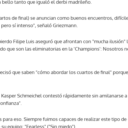
bello tanto que igualó el derbi madrileño.
artos de final) se anuncian como buenos encuentros, difícile
, pero sí intenso", señaló Griezmann.
zquierdo Filipe Luis aseguró que afrontan con "mucha ilusión
o que son las eliminatorias en la 'Champions': Nosotros n
precisó que saben "cómo abordar los cuartos de final" porqu
r Kasper Schmeichel contestó rápidamente sin amilanarse a l
confianza".
para eso. Siempre fuimos capaces de realizar este tipo de 
su equipo: "Fearless" ("Sin miedo").