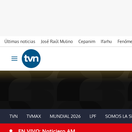
Últimas noticias
José Raúl Mulino
Cepanim
Ifarhu
Fenóme
Ir al contenido
Obrir navegació
TVN
TVMAX
MUNDIAL 2026
LPF
SOMOS LA S
EN VIVO: Noticiero AM