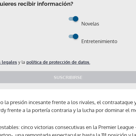
ieres recibir información?
Novelas
Entretenimiento
 legales
y la
política de protección de datos.
SUSCRIBIRSE
la presión incesante frente a los rivales, el contraataque 
dy frente a la portería contraria y la lucha por dominar el
stables: cinco victorias consecutivas en la Premier League 
Gracias por suscribirte a nuestro boletín.
erton-, una remontada espectacular hasta la 11ª posición y la