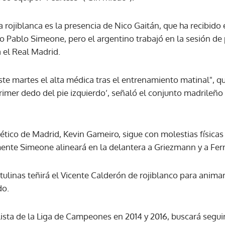
a rojiblanca es la presencia de Nico Gaitán, que ha recibido 
go Pablo Simeone, pero el argentino trabajó en la sesión d
 el Real Madrid.
te martes el alta médica tras el entrenamiento matinal", que 
rimer dedo del pie izquierdo’, señaló el conjunto madrileñ
lético de Madrid, Kevin Gameiro, sigue con molestias físicas 
nte Simeone alineará en la delantera a Griezmann y a Fer
ulinas teñirá el Vicente Calderón de rojiblanco para animar
do.
lista de la Liga de Campeones en 2014 y 2016, buscará seguir 