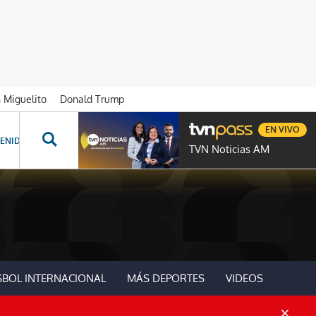
n Miguelito
Donald Trump
EN VIVO
ENIDOS ESPECIALES
NOVELAS
PROGRAMAS
GENTE TVN
PROG
TVN Noticias AM
SBOL INTERNACIONAL
MÁS DEPORTES
VIDEOS