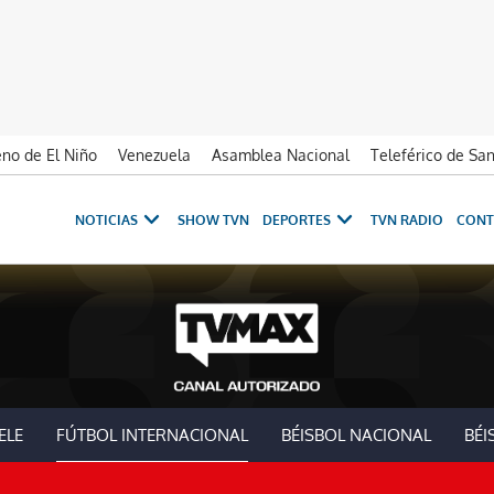
no de El Niño
Venezuela
Asamblea Nacional
Teleférico de Sa
NOTICIAS
SHOW TVN
DEPORTES
TVN RADIO
CONT
ELE
FÚTBOL INTERNACIONAL
BÉISBOL NACIONAL
BÉI