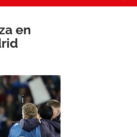
eza en
rid