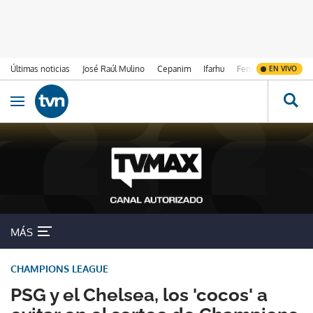
Últimas noticias
José Raúl Mulino
Cepanim
Ifarhu
Fenómeno de El Ni
EN VIVO
Ir al contenido
Obrir navegació
MÁS
CHAMPIONS LEAGUE
PSG y el Chelsea, los 'cocos' a