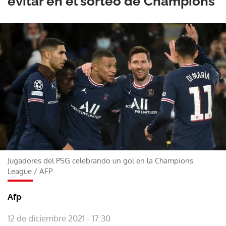
evitar en el sorteo de Champions
Jugadores del PSG celebrando un gol en la Champions
League
/
AFP
Afp
12 de diciembre 2021 - 17:30