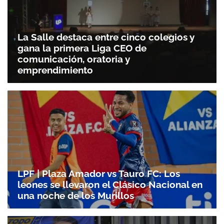
La Salle destaca entre cinco colegios y
gana la primera Liga CEO de
comunicación, oratoria y
emprendimiento
Gracias por suscribirte a nuestro boletín.
LPF | Plaza Amador vs Tauro FC: Los
ACEPTAR
leones se llevaron el Clásico Nacional en
una noche de los Murillos