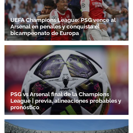
UEFA Champions League: PSG vence al
Arsenal en penales y conquista el
bicampeonato de Europa
PSG vs Arsenal final de la Champions
League | previa, alineaciones probables y
pronóstico