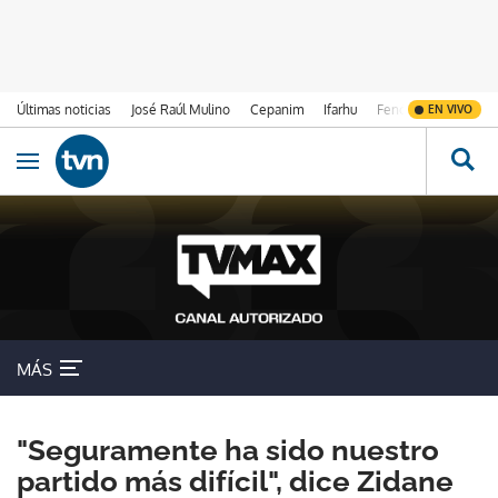
Últimas noticias
José Raúl Mulino
Cepanim
Ifarhu
Fenómeno de El Ni
EN VIVO
Ir al contenido
Obrir navegació
MÁS
"Seguramente ha sido nuestro
partido más difícil", dice Zidane