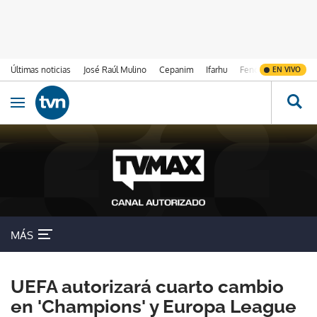
Últimas noticias
José Raúl Mulino
Cepanim
Ifarhu
Fenómeno de El Ni
EN VIVO
Ir al contenido
Obrir navegació
MÁS
UEFA autorizará cuarto cambio
en 'Champions' y Europa League