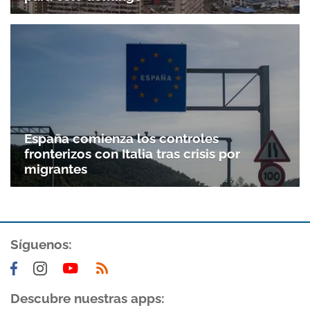
España comienza los controles
fronterizos con Italia tras crisis por
migrantes
Síguenos:
Descubre nuestras apps: