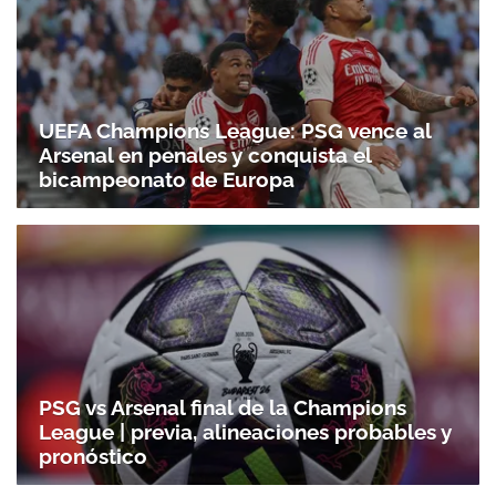
UEFA Champions League: PSG vence al
Arsenal en penales y conquista el
bicampeonato de Europa
PSG vs Arsenal final de la Champions
League | previa, alineaciones probables y
pronóstico