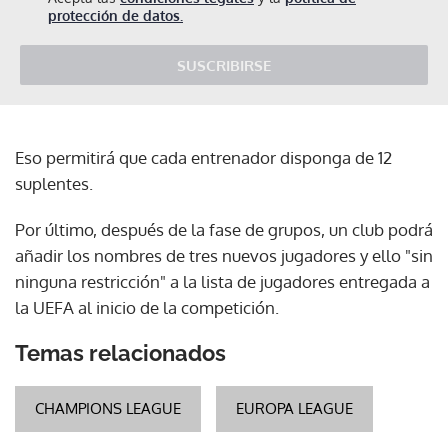
protección de datos.
SUSCRIBIRSE
Eso permitirá que cada entrenador disponga de 12
suplentes.
Por último, después de la fase de grupos, un club podrá
añadir los nombres de tres nuevos jugadores y ello "sin
ninguna restricción" a la lista de jugadores entregada a
la UEFA al inicio de la competición.
Temas relacionados
CHAMPIONS LEAGUE
EUROPA LEAGUE