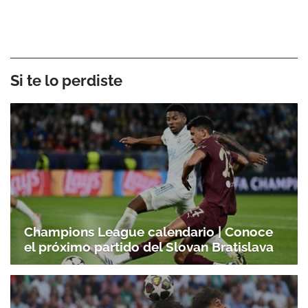
Si te lo perdiste
Champions League calendario | Conoce
el próximo partido del Slovan Bratislava