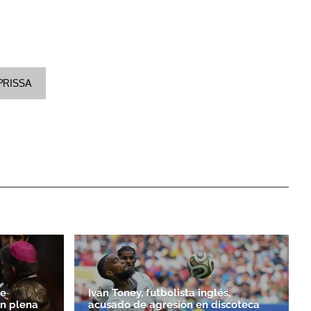
PRISSA
de
Ivan Toney, futbolista inglés,
n plena
acusado de agresión en discoteca