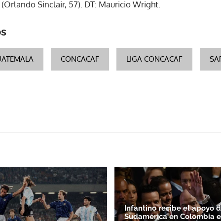
 (Orlando Sinclair, 57). DT: Mauricio Wright.
os
UATEMALA
CONCACAF
LIGA CONCACAF
SA
Infantino recibe el apoyo 
Sudamérica en Colombia e