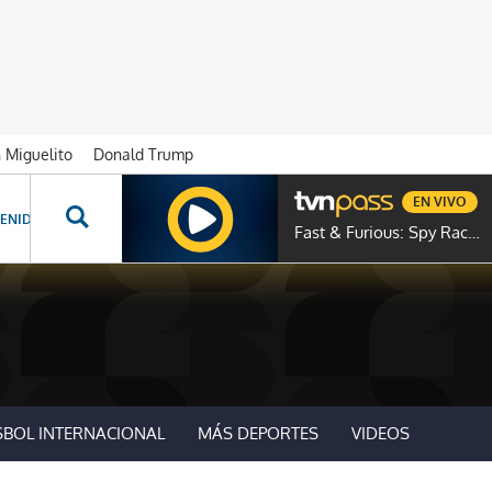
n Miguelito
Donald Trump
EN VIVO
ENIDOS ESPECIALES
NOVELAS
PROGRAMAS
GENTE TVN
PROG
Fast & Furious: Spy Racers
SBOL INTERNACIONAL
MÁS DEPORTES
VIDEOS