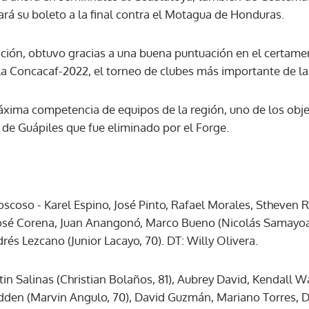
rá su boleto a la final contra el Motagua de Honduras.
ACEPTAR
ación, obtuvo gracias a una buena puntuación en el certame
a Concacaf-2022, el torneo de clubes más importante de la
máxima competencia de equipos de la región, uno de los obje
 de Guápiles que fue eliminado por el Forge.
coso - Karel Espino, José Pinto, Rafael Morales, Stheven R
José Corena, Juan Anangonó, Marco Bueno (Nicolás Samayoa,
rés Lezcano (Junior Lacayo, 70). DT: Willy Olivera.
tin Salinas (Christian Bolaños, 81), Aubrey David, Kendall 
dden (Marvin Angulo, 70), David Guzmán, Mariano Torres, D