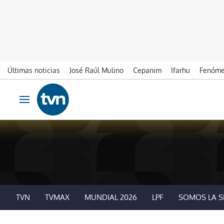
Últimas noticias
José Raúl Mulino
Cepanim
Ifarhu
Fenóme
Ir al contenido
Obrir navegació
TVN
TVMAX
MUNDIAL 2026
LPF
SOMOS LA S