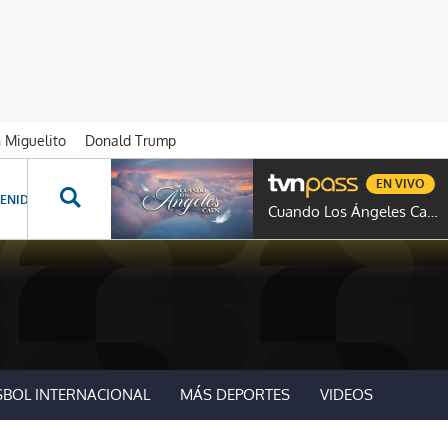
n Miguelito
Donald Trump
EN VIVO
ENIDOS ESPECIALES
NOVELAS
PROGRAMAS
GENTE TVN
PROG
Cuando Los Ángeles Caen
SBOL INTERNACIONAL
MÁS DEPORTES
VIDEOS