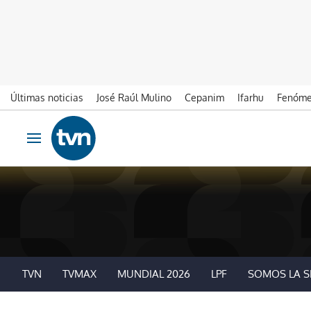
Últimas noticias
José Raúl Mulino
Cepanim
Ifarhu
Fenóme
Ir al contenido
Obrir navegació
TVN
TVMAX
MUNDIAL 2026
LPF
SOMOS LA S