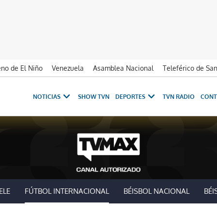
no de El Niño
Venezuela
Asamblea Nacional
Teleférico de Sa
NOTICIAS
SHOW TVN
DEPORTES
TVN RADIO
CONT
ELE
FÚTBOL INTERNACIONAL
BÉISBOL NACIONAL
BÉI