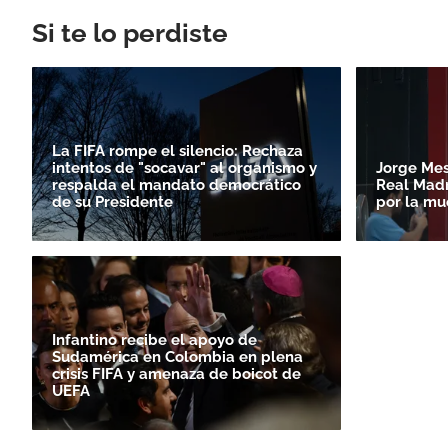
Si te lo perdiste
La FIFA rompe el silencio: Rechaza
intentos de "socavar" al organismo y
Jorge Mess
respalda el mandato democrático
Real Madr
de su Presidente
por la mu
Infantino recibe el apoyo de
Sudamérica en Colombia en plena
crisis FIFA y amenaza de boicot de
UEFA