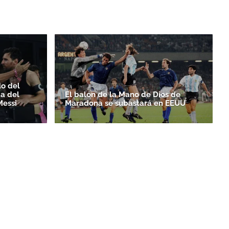
do del
da del
El balón de la Mano de Dios de
Messi
Maradona se subastará en EEUU