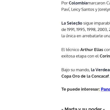
Por
Colombia
marcaron Ca
Paví, Leicy Santos y Jorely
La Seleção
sigue imparabl
de 1991, 1995, 1998, 2003,
la única en arrebatarle un
El técnico
Arthur Elias
con
exitosa etapa con el
Cori
Bajo su mando,
la Verde
Copa Oro de la Concacaf
.
Te puede interesar:
Pana
- Marta y su poder -