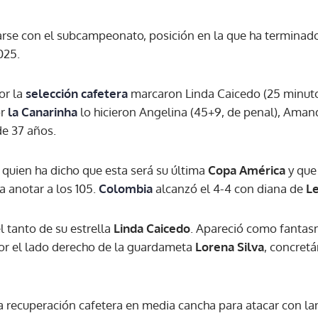
se con el subcampeonato, posición en la que ha terminado
025.
or la
selección cafetera
marcaron Linda Caicedo (25 minutos
or
la Canarinha
lo hicieron Angelina (45+9, de penal), Amand
de 37 años.
quien ha dicho que esta será su última
Copa América
y que
 a anotar a los 105.
Colombia
alcanzó el 4-4 con diana de
Le
el tanto de su estrella
Linda Caicedo
. Apareció como fantas
por el lado derecho de la guardameta
Lorena Silva
, concret
a recuperación cafetera en media cancha para atacar con lan