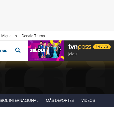
n Miguelito
Donald Trump
EN VIVO
ENIDOS ESPECIALES
NOVELAS
PROGRAMAS
GENTE TVN
PROG
Jelou!
SBOL INTERNACIONAL
MÁS DEPORTES
VIDEOS