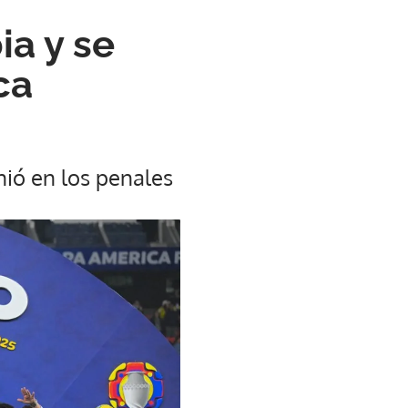
ia y se
ca
nió en los penales