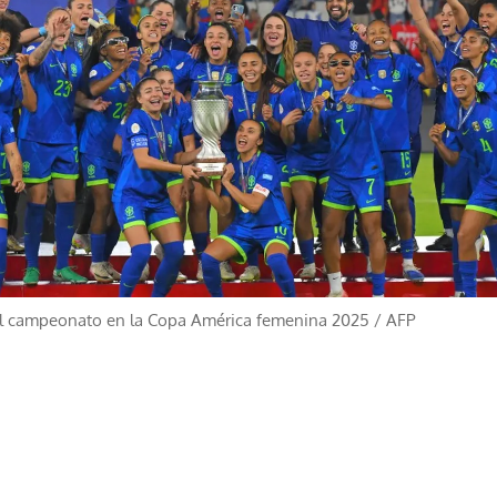
 del campeonato en la Copa América femenina 2025
/
AFP