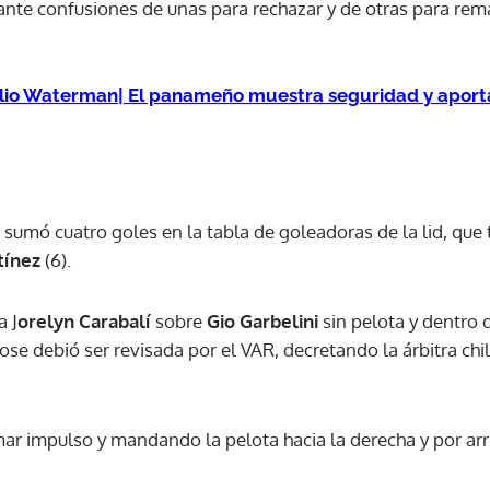
nte confusiones de unas para rechazar y de otras para rem
lio Waterman| El panameño muestra seguridad y aporta 
, sumó cuatro goles en la tabla de goleadoras de la lid, qu
tínez
(6).
a J
orelyn Carabalí
sobre
Gio Garbelini
sin pelota y dentro 
ose debió ser revisada por el VAR, decretando la árbitra chi
mar impulso y mandando la pelota hacia la derecha y por arr