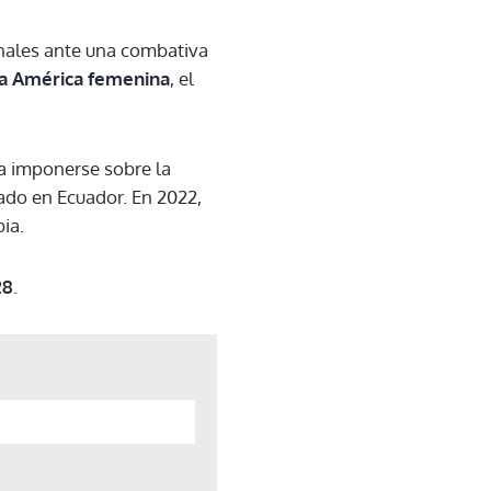
nales ante una combativa
a América femenina
, el
a imponerse sobre la
tado en Ecuador. En 2022,
ia.
28
.