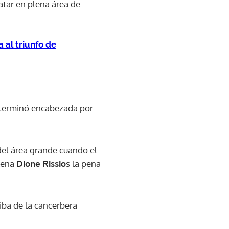
atar en plena área de
al triunfo de
e terminó encabezada por
del área grande cuando el
lena
Dione Rissio
s la pena
iba de la cancerbera