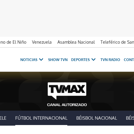
no de El Niño
Venezuela
Asamblea Nacional
Teleférico de Sa
NOTICIAS
SHOW TVN
DEPORTES
TVN RADIO
CONT
ELE
FÚTBOL INTERNACIONAL
BÉISBOL NACIONAL
BÉI