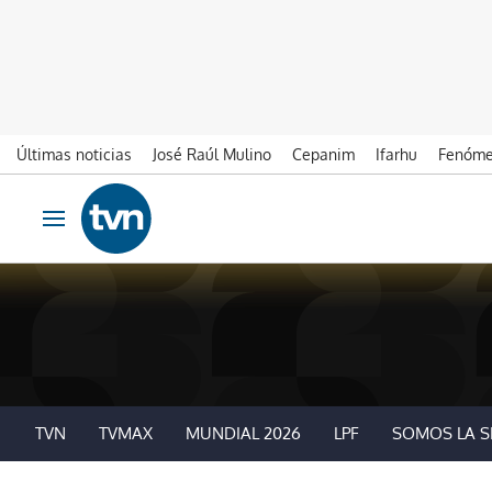
Últimas noticias
José Raúl Mulino
Cepanim
Ifarhu
Fenóme
Ir al contenido
Obrir navegació
TVN
TVMAX
MUNDIAL 2026
LPF
SOMOS LA S