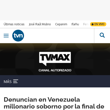
Últimas noticias
José Raúl Mulino
Cepanim
Ifarhu
Fenómeno de El Ni
EN VIVO
Ir al contenido
Obrir navegació
MÁS
Denuncian en Venezuela
millonario soborno por la final de