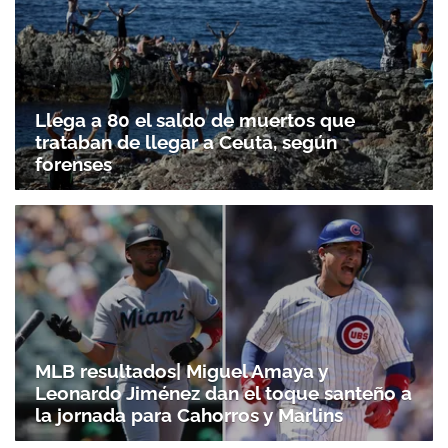
Llega a 80 el saldo de muertos que
trataban de llegar a Ceuta, según
forenses
MLB resultados| Miguel Amaya y
Leonardo Jiménez dan el toque santeño a
la jornada para Cahorros y Marlins