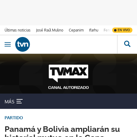
Últimas noticias
José Raúl Mulino
Cepanim
Ifarhu
Fenómeno de El Ni
EN VIVO
Ir al contenido
Obrir navegació
MÁS
PARTIDO
Panamá y Bolivia ampliarán su