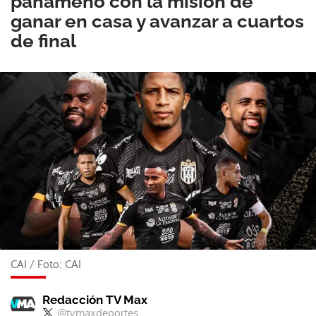
panameño con la misión de
ganar en casa y avanzar a cuartos
de final
CAI
/
Foto: CAI
Redacción TV Max
@tvmaxdeportes