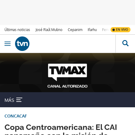
Últimas noticias
José Raúl Mulino
Cepanim
Ifarhu
Fenómeno de El Ni
EN VIVO
Ir al contenido
Obrir navegació
MÁS
CONCACAF
Copa Centroamericana: El CAI