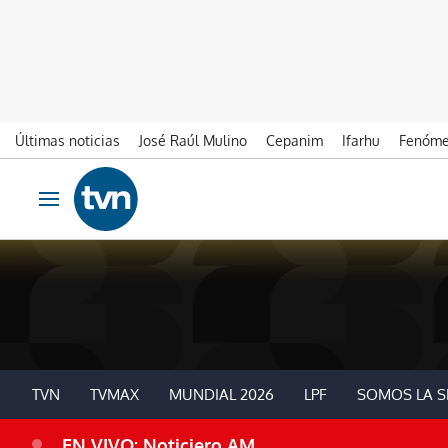
Últimas noticias
José Raúl Mulino
Cepanim
Ifarhu
Fenóme
Ir al contenido
Obrir navegació
TVN
TVMAX
MUNDIAL 2026
LPF
SOMOS LA S
EN VIVO: Noticiero AM