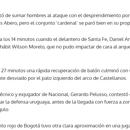
rató de sumar hombres al ataque con el desprendimiento por
ACEPTAR
 Abero, pero el conjunto 'cardenal' se paró bien en su pro
a los 14 minutos cuando el delantero de Santa Fe, Daniel A
l hábil Wilson Morelo, que no pudo impactar de cara al arq
s 27 minutos una rápida recuperación de balón culminó co
te desviado por el palo izquierdo del arco de Castellanos.
extécnico y exjugador de Nacional, Gerardo Pelusso, contestó
ar la defensa uruguaya, antes de la llegada con fuerza a zo
gulo.
unto rojo de Bogotá tuvo otra clara aproximación en una jug