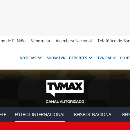
no de El Niño
Venezuela
Asamblea Nacional
Teleférico de Sa
NOTICIAS
SHOW TVN
DEPORTES
TVN RADIO
CONT
ELE
FÚTBOL INTERNACIONAL
BÉISBOL NACIONAL
BÉI