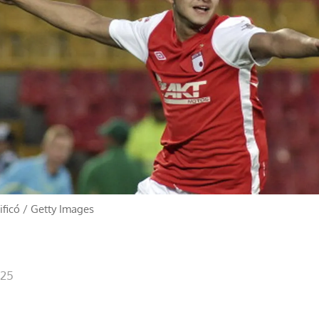
ificó
/
Getty Images
:25