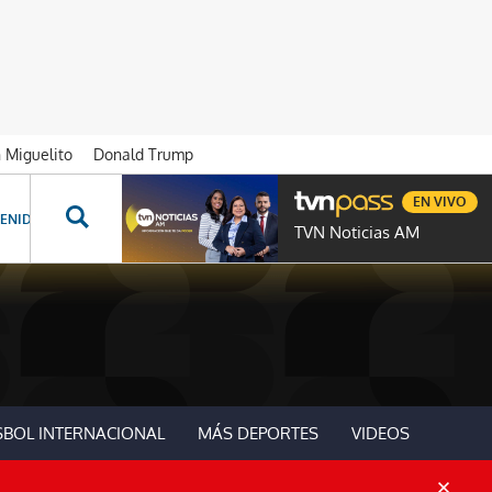
n Miguelito
Donald Trump
EN VIVO
ENIDOS ESPECIALES
NOVELAS
PROGRAMAS
GENTE TVN
PROG
TVN Noticias AM
SBOL INTERNACIONAL
MÁS DEPORTES
VIDEOS