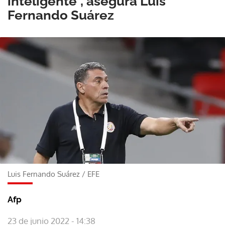
inteligente", asegura Luis
Fernando Suárez
Luis Fernando Suárez
/
EFE
Afp
23 de junio 2022 - 14:38