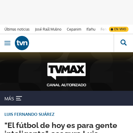
Últimas noticias
José Raúl Mulino
Cepanim
Ifarhu
Fenómeno de El Ni
EN VIVO
Ir al contenido
Obrir navegació
MÁS
LUIS FERNANDO SUÁREZ
"El fútbol de hoy es para gente