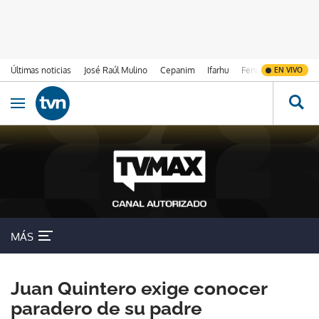
Últimas noticias
José Raúl Mulino
Cepanim
Ifarhu
Fenómeno de El Ni
EN VIVO
Ir al contenido
Obrir navegació
MÁS
Juan Quintero exige conocer
paradero de su padre