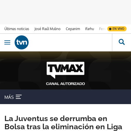
Últimas noticias
José Raúl Mulino
Cepanim
Ifarhu
Fenómeno de El Ni
EN VIVO
Ir al contenido
Obrir navegació
MÁS
La Juventus se derrumba en
Bolsa tras la eliminación en Liga