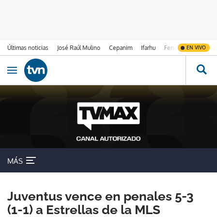
Últimas noticias
José Raúl Mulino
Cepanim
Ifarhu
Fenómeno de El Ni
EN VIVO
Ir al contenido
Obrir navegació
MÁS
Juventus vence en penales 5-3
(1-1) a Estrellas de la MLS