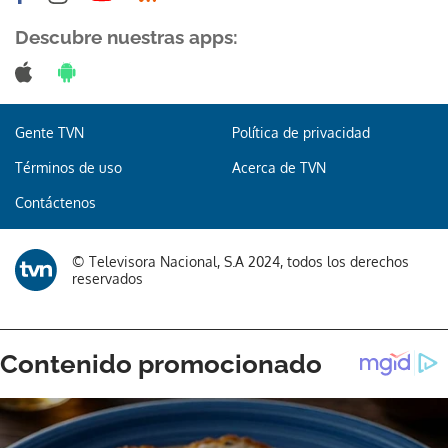
Descubre nuestras apps:
Gracias por suscribirte a nuestro boletín.
Gente TVN
Política de privacidad
Términos de uso
Acerca de TVN
ACEPTAR
Contáctenos
© Televisora Nacional, S.A 2024, todos los derechos
reservados