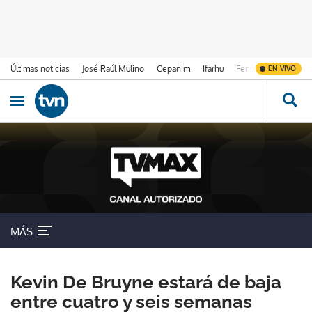
Últimas noticias
José Raúl Mulino
Cepanim
Ifarhu
Fenómeno de El Ni
EN VIVO
Ir al contenido
Obrir navegació
MÁS
Kevin De Bruyne estará de baja
entre cuatro y seis semanas