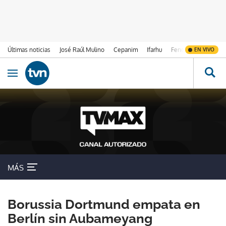
Últimas noticias
José Raúl Mulino
Cepanim
Ifarhu
Fenómeno de El Ni
EN VIVO
Ir al contenido
Obrir navegació
MÁS
Borussia Dortmund empata en
Berlín sin Aubameyang