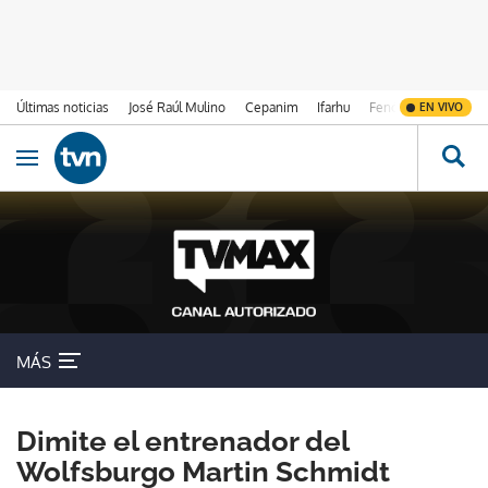
Últimas noticias
José Raúl Mulino
Cepanim
Ifarhu
Fenómeno de El Ni
EN VIVO
Ir al contenido
Obrir navegació
MÁS
Dimite el entrenador del
Wolfsburgo Martin Schmidt