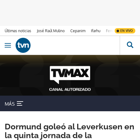
Últimas noticias
José Raúl Mulino
Cepanim
Ifarhu
Fenómeno de El Ni
EN VIVO
Ir al contenido
Obrir navegació
MÁS
Dormund goleó al Leverkusen en
la quinta jornada de la