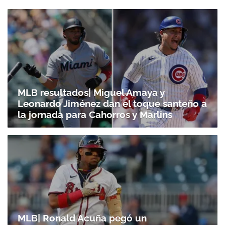
MLB resultados| Miguel Amaya y
Leonardo Jiménez dan el toque santeño a
la jornada para Cahorros y Marlins
MLB| Ronald Acuña pegó un