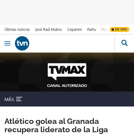
Últimas noticias
José Raúl Mulino
Cepanim
Ifarhu
Fenómeno de El Ni
EN VIVO
Ir al contenido
Obrir navegació
MÁS
Atlético golea al Granada
recupera liderato de la Liga