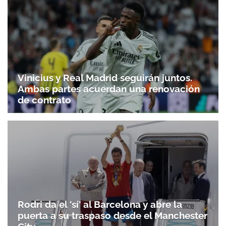
Vinicius y Real Madrid seguirán juntos.
Ambas partes acuerdan una renovación
de contrato
Rodri da el 'sí' al Barcelona y abre la
puerta a su traspaso desde el Manchester