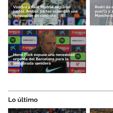
Vinicius y Real Madrid seguirán
Rodri da e
juntos. Ambas partes acuerdan una
puerta a 
renovación de contrato
Mancheste
Hansi Flick expuso una necesidad
urgente del Barcelona para la
temporada venidera
Lo último