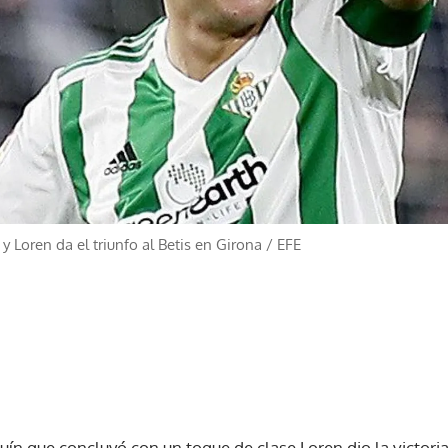
y Loren da el triunfo al Betis en Girona
/
EFE
ín que concluyó con un toque de clase Loren dio la victoria (