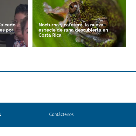
Caicedo
Nocturna y cafetera, la nueva
es por
especie de rana descubierta en
Costa Rica
N
Contáctenos