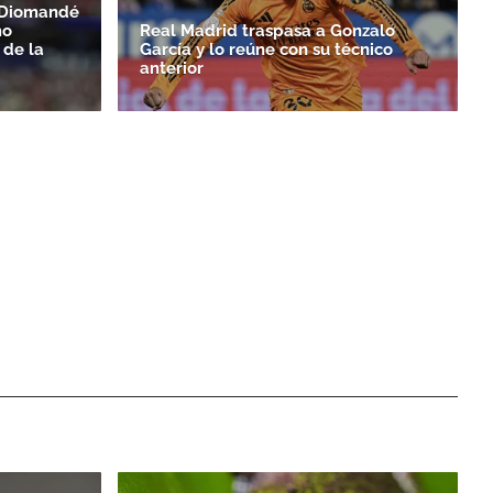
n Diomandé
mo
Real Madrid traspasa a Gonzalo
 de la
García y lo reúne con su técnico
anterior