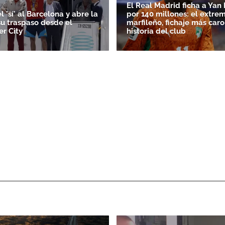
El Real Madrid ficha a Ya
l 'sí' al Barcelona y abre la
por 140 millones: el extre
su traspaso desde el
marfileño, fichaje más caro
r City
historia del club