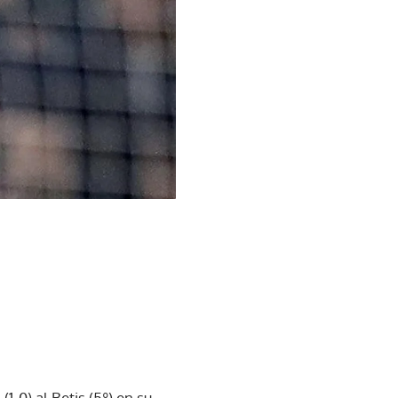
1-0) al Betis (5º) en su