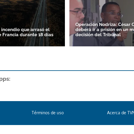
Operación Nodriza: César 
 incendio que arrasó el
deberá ir a prisión en un m
e Francia durante 18 días
decisión del Tribunal
pps:
Términos de uso
Acerca de TV