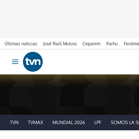
Últimas noticias
José Raúl Mulino
Cepanim
Ifarhu
Fenóme
Ir al contenido
Obrir navegació
TVN
TVMAX
MUNDIAL 2026
LPF
SOMOS LA S