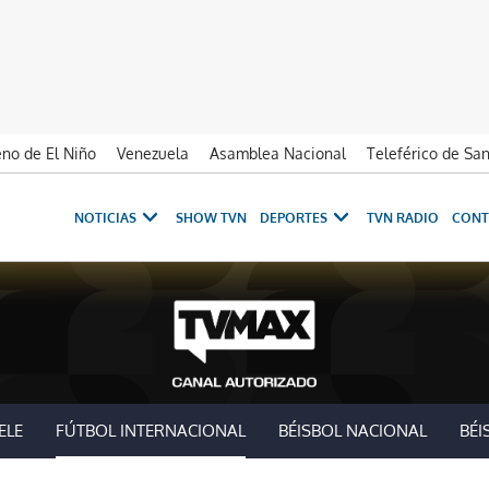
no de El Niño
Venezuela
Asamblea Nacional
Teleférico de Sa
NOTICIAS
SHOW TVN
DEPORTES
TVN RADIO
CONT
ELE
FÚTBOL INTERNACIONAL
BÉISBOL NACIONAL
BÉI