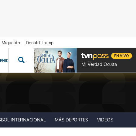
n Miguelito
Donald Trump
EN VIVO
ENIDOS ESPECIALES
NOVELAS
PROGRAMAS
GENTE TVN
PROG
Mi Verdad Oculta
SBOL INTERNACIONAL
MÁS DEPORTES
VIDEOS