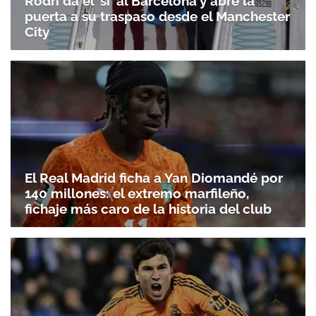
Rodri da el 'sí' al Barcelona y abre la
puerta a su traspaso desde el Manchester
City
El Real Madrid ficha a Yan Diomandé por
140 millones: el extremo marfileño,
fichaje más caro de la historia del club