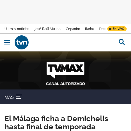
Últimas noticias
José Raúl Mulino
Cepanim
Ifarhu
Fenómeno de El Ni
EN VIVO
Ir al contenido
Obrir navegació
MÁS
El Málaga ficha a Demichelis
hasta final de temporada