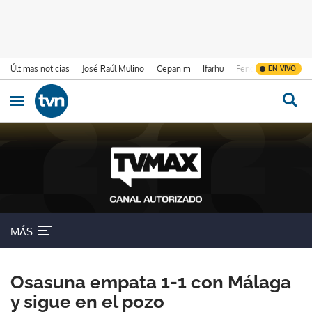
Últimas noticias
José Raúl Mulino
Cepanim
Ifarhu
Fenómeno de El Ni
EN VIVO
Ir al contenido
Obrir navegació
MÁS
Osasuna empata 1-1 con Málaga
y sigue en el pozo