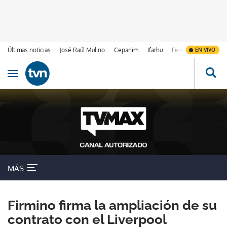
Últimas noticias
José Raúl Mulino
Cepanim
Ifarhu
Fenómeno de El Ni
EN VIVO
Ir al contenido
Obrir navegació
MÁS
Firmino firma la ampliación de su
contrato con el Liverpool