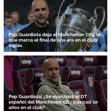
Pep Guardiola deja el Manchester City, lo
que marca el final de una era en el club
inglés
Pep Guardiola| ¿Se marchará el DT
español del Manchester City tras casi 10
años en el club?