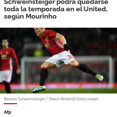
Schweinsteiger podrá quedarse
toda la temporada en el United,
según Mourinho
Bastian Schweinsteiger
/
Shaun Botterill/Getty mages
Afp