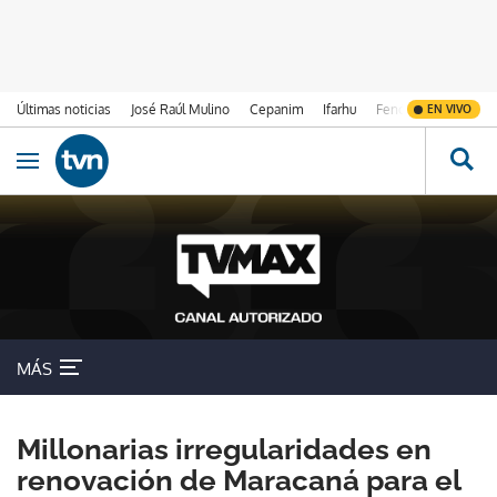
Últimas noticias
José Raúl Mulino
Cepanim
Ifarhu
Fenómeno de El Ni
EN VIVO
Ir al contenido
Obrir navegació
MÁS
Millonarias irregularidades en
renovación de Maracaná para el