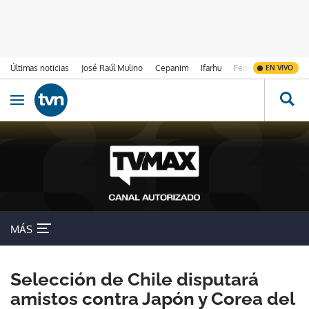
Últimas noticias
José Raúl Mulino
Cepanim
Ifarhu
Fenómeno de El Ni
EN VIVO
Ir al contenido
Obrir navegació
MÁS
Selección de Chile disputará
amistos contra Japón y Corea del