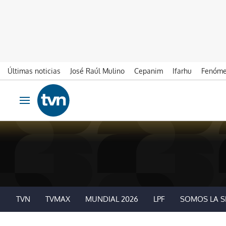
Últimas noticias
José Raúl Mulino
Cepanim
Ifarhu
Fenóme
Ir al contenido
Obrir navegació
TVN
TVMAX
MUNDIAL 2026
LPF
SOMOS LA S