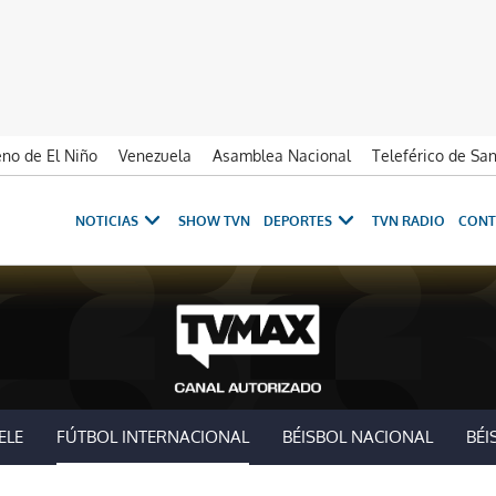
no de El Niño
Venezuela
Asamblea Nacional
Teleférico de Sa
NOTICIAS
SHOW TVN
DEPORTES
TVN RADIO
CONT
ELE
FÚTBOL INTERNACIONAL
BÉISBOL NACIONAL
BÉI