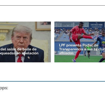
LPF presenta Portal de
 del salón de baile de
Transparencia a sus 24 clu
oqueadas en apelación
afiliados
pps: