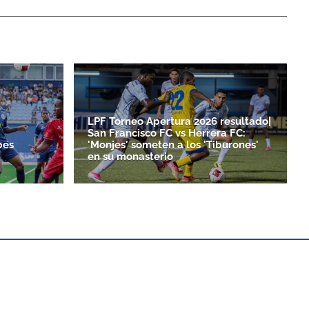
LPF Torneo Apertura 2026 resultado|
San Francisco FC vs Herrera FC:
bes
'Monjes' someten a los 'Tiburones'
en su monasterio