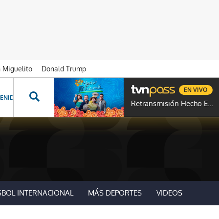
n Miguelito
Donald Trump
EN VIVO
ENIDOS ESPECIALES
NOVELAS
PROGRAMAS
GENTE TVN
PROG
Retransmisión Hecho En Panamá
SBOL INTERNACIONAL
MÁS DEPORTES
VIDEOS