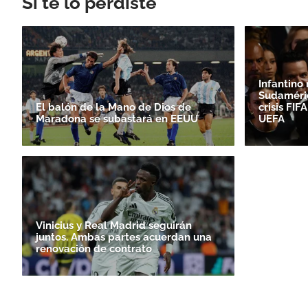
Si te lo perdiste
Infantino
Sudaméri
El balón de la Mano de Dios de
crisis FI
Maradona se subastará en EEUU
UEFA
Vinicius y Real Madrid seguirán
juntos. Ambas partes acuerdan una
renovación de contrato